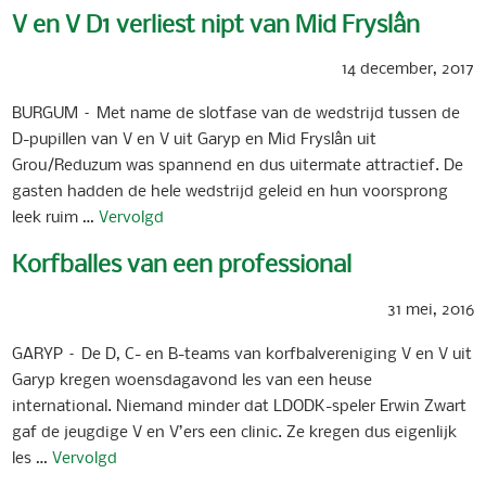
V en V D1 verliest nipt van Mid Fryslân
14 december, 2017
BURGUM – Met name de slotfase van de wedstrijd tussen de
D-pupillen van V en V uit Garyp en Mid Fryslân uit
Grou/Reduzum was spannend en dus uitermate attractief. De
gasten hadden de hele wedstrijd geleid en hun voorsprong
leek ruim …
Vervolgd
Korfballes van een professional
31 mei, 2016
GARYP – De D, C- en B-teams van korfbalvereniging V en V uit
Garyp kregen woensdagavond les van een heuse
international. Niemand minder dat LDODK-speler Erwin Zwart
gaf de jeugdige V en V’ers een clinic. Ze kregen dus eigenlijk
les …
Vervolgd