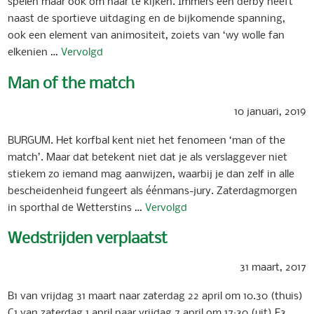
spelen maar ook om naar te kijken. Immers een derby heeft
naast de sportieve uitdaging en de bijkomende spanning,
ook een element van animositeit, zoiets van ‘wy wolle fan
elkenien …
Vervolgd
Man of the match
10 januari, 2019
BURGUM. Het korfbal kent niet het fenomeen ‘man of the
match’. Maar dat betekent niet dat je als verslaggever niet
stiekem zo iemand mag aanwijzen, waarbij je dan zelf in alle
bescheidenheid fungeert als éénmans-jury. Zaterdagmorgen
in sporthal de Wetterstins …
Vervolgd
Wedstrijden verplaatst
31 maart, 2017
B1 van vrijdag 31 maart naar zaterdag 22 april om 10.30 (thuis)
C1 van zaterdag 1 april naar vrijdag 7 april om 17:30 (uit) E3